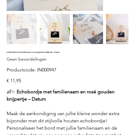
Echobordje met familienaam en rosé gouden knijpertje - Datum
Geen beoordelingen
Productcode
Productcode:
IN000947
IN000947
Prijs
€ 11,95
👶✨
Echobordje met familienaam en rosé gouden
knijpertje – Datum
Maak de aankondiging van jullie kleine wonder extra
bijzonder met dit stijlvolle houten echobordje!
Personaliseer het bord met jullie familienaam en de