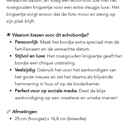
verwachte datum, en voeg een echo-foto toe met het
roségouden knijpertje voor een extra vleugje luxe. Het
knijpertje zorgt ervoor dat de foto mooi en stevig op
zijn plek blijft.
🌟
Waarom kiezen voor dit echobordje?
Persoonlijk
: Maak het bordje extra speciaal met de
familienaam en de verwachte datum.
Stijlvol en luxe
: Het roségouden knijpertje geeft het
bordje een chique uitstraling.
Veelzijdig
: Gebruik het voor het aankondigen van
het grote nieuws en zet het daarna als blijvende
herinnering in huis of op de kinderkamer.
Perfect voor op sociale media
: Deel de blije
aankondiging op een creatieve en unieke manier!
📏
Afmetingen
:
25 cm (hoogte) x 16,8 cm (breedte)