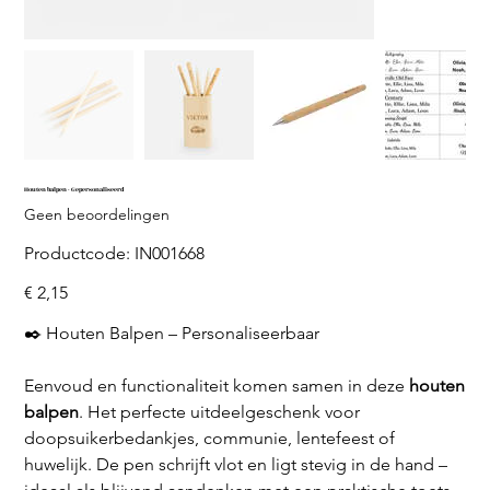
Houten balpen - Gepersonaliseerd
Geen beoordelingen
Productcode
Productcode:
IN001668
IN001668
Prijs
€ 2,15
✒️ Houten Balpen – Personaliseerbaar
Eenvoud en functionaliteit komen samen in deze
houten
balpen
. Het perfecte uitdeelgeschenk voor
doopsuikerbedankjes, communie, lentefeest of
huwelijk. De pen schrijft vlot en ligt stevig in de hand –