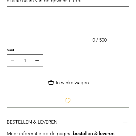
exacte naam van de gewenste font
Tot
500
tekens.
0 / 500
Aantal
In winkelwagen
BESTELLEN & LEVEREN
Meer informatie op de pagina
bestellen & leveren