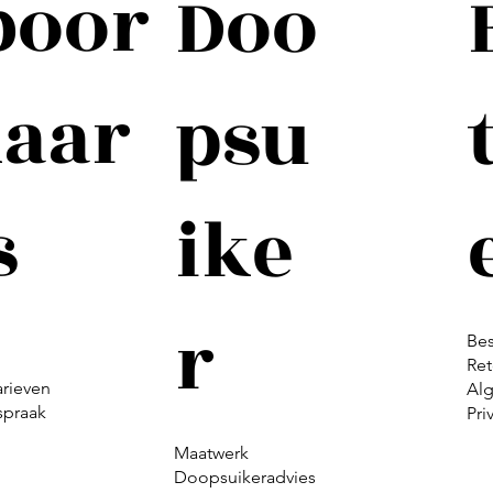
boor
Doo
kaar
psu
s
ike
r
Bes
Re
arieven
Al
fspraak
Pri
Maatwerk
Doopsuikeradvies