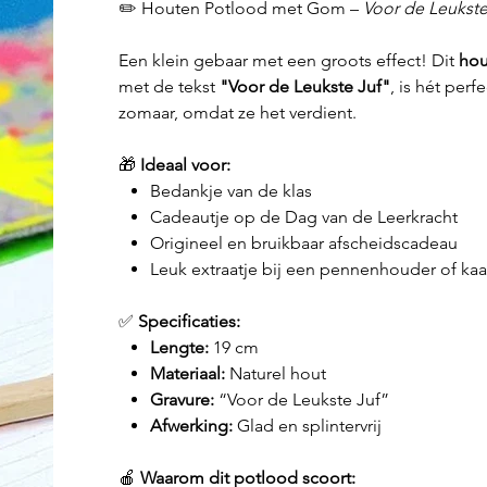
✏️ Houten Potlood met Gom –
Voor de Leukste
Een klein gebaar met een groots effect! Dit
hou
met de tekst
"Voor de Leukste Juf"
, is hét per
zomaar, omdat ze het verdient.
🎁
Ideaal voor:
Bedankje van de klas
Cadeautje op de Dag van de Leerkracht
Origineel en bruikbaar afscheidscadeau
Leuk extraatje bij een pennenhouder of kaa
✅
Specificaties:
Lengte:
19 cm
Materiaal:
Naturel hout
Gravure:
“Voor de Leukste Juf”
Afwerking:
Glad en splintervrij
🍎
Waarom dit potlood scoort: