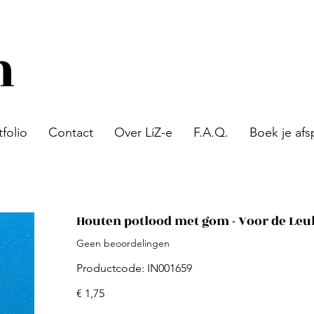
n
tfolio
Contact
Over LiZ-e
F.A.Q.
Boek je afs
Houten potlood met gom - Voor de Leu
Geen beoordelingen
Productcode
Productcode:
IN001659
IN001659
Prijs
€ 1,75