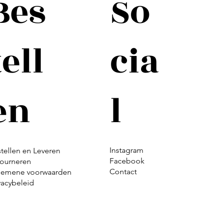
Bes
So
tell
cia
en
l
Instagram
tellen en Leveren
Facebook
tourneren
Contact
gemene voorwaarden
vacybeleid