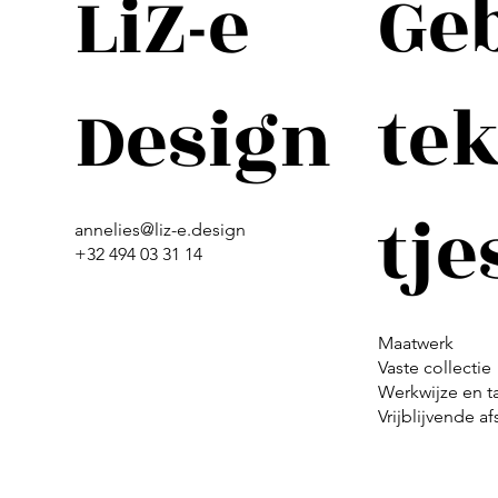
Ge
LiZ-e
te
Design
tje
annelies@liz-e.design
+32 494 03 31 14
Maatwerk
Vaste collectie
Werkwijze en t
Vrijblijvende a