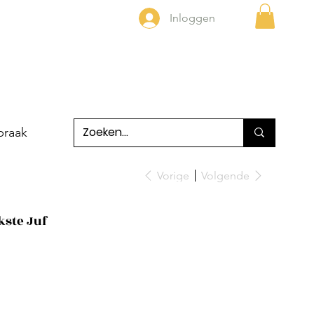
Inloggen
praak
Vorige
Volgende
kste Juf