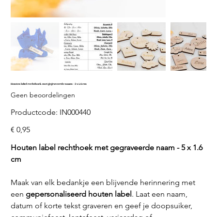
Houten label rechthoek met gegraveerde naam - 5 x 1.6 cm
Geen beoordelingen
Productcode
Productcode:
IN000440
IN000440
Prijs
€ 0,95
Houten label rechthoek met gegraveerde naam - 5 x 1.6
cm
Maak van elk bedankje een blijvende herinnering met
een
gepersonaliseerd houten label
. Laat een naam,
datum of korte tekst graveren en geef je doopsuiker,