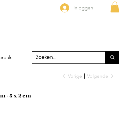
Inloggen
praak
Vorige
Volgende
m - 5 x 2 cm