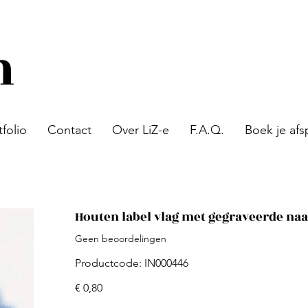
n
tfolio
Contact
Over LiZ-e
F.A.Q.
Boek je afs
Houten label vlag met gegraveerde naa
Geen beoordelingen
Productcode
Productcode:
IN000446
IN000446
Prijs
€ 0,80