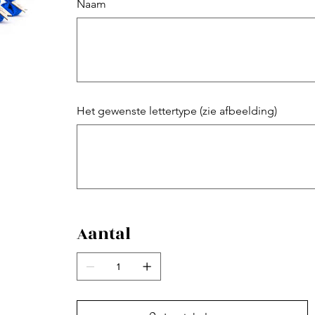
Naam
Tot
25
tekens.
Het gewenste lettertype (zie afbeelding)
Tot
500
tekens.
Aantal